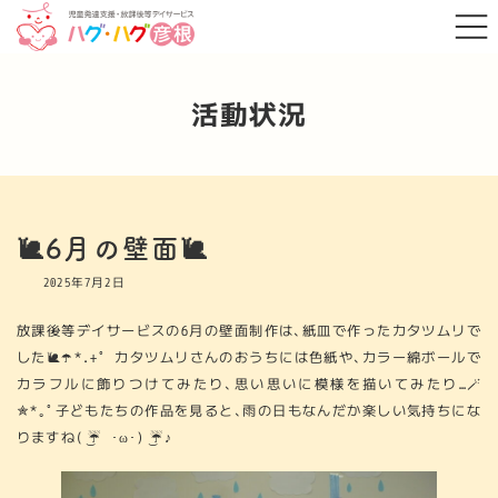
コ
ナ
ン
ビ
テ
ゲ
ン
ー
ツ
シ
へ
ョ
活動状況
ス
ン
キ
に
ッ
移
プ
動
🐌6月の壁面🐌
2025年7月2日
放課後等デイサービスの6月の壁面制作は、紙皿で作ったカタツムリで
した🐌☂️*.+ﾟ カタツムリさんのおうちには色紙や、カラー綿ボールで
カラフルに飾りつけてみたり、思い思いに模様を描いてみたり…🪄
✮*｡ﾟ子どもたちの作品を見ると、雨の日もなんだか楽しい気持ちにな
りますね( ͜☔️ ･ω･) ͜☔️♪