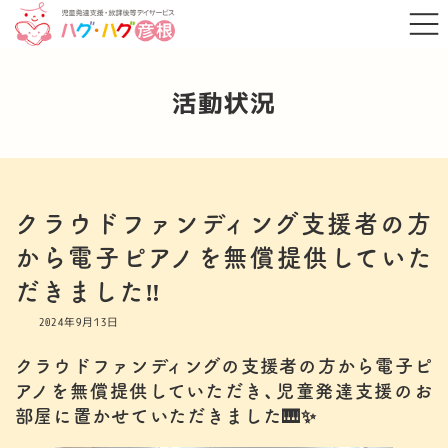
コ
ナ
ン
ビ
テ
ゲ
ン
ー
ツ
シ
へ
ョ
活動状況
ス
ン
キ
に
ッ
移
プ
動
クラウドファンディング支援者の方
から電子ピアノを無償提供していた
だきました‼
2024年9月13日
クラウドファンディングの支援者の方から電子ピ
アノを無償提供していただき、児童発達支援のお
部屋に置かせていただきました🎹✨