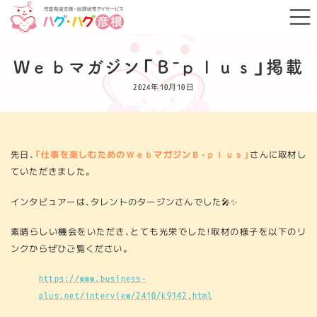
コ
ナ
ン
ビ
テ
ゲ
ン
ー
ツ
シ
へ
ョ
Wｅｂマガジン「Ｂ⁻ｐｌｕｓ」掲載
ス
ン
キ
に
2024年10月10日
ッ
移
プ
動
先日、
「仕事を楽しむためのＷｅｂマガジンＢ-ｐｌｕｓ」
さんに取材し
ていただきました。
インタビュアーは、タレントのタージンさんでした🎤✨
素晴らしい機会をいただき、とても光栄でした！取材の様子を以下のリ
ンクからぜひご覧ください。
https://www.business-
plus.net/interview/2410/k9142.html