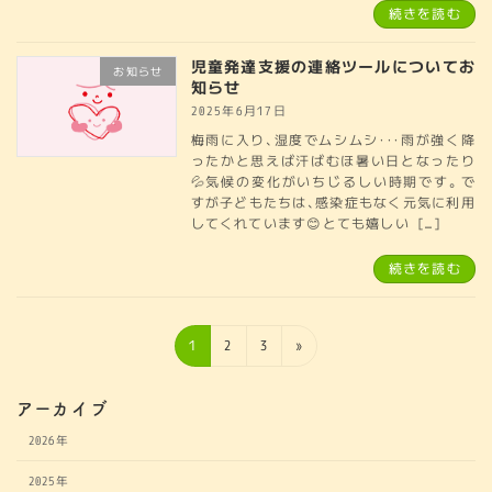
続きを読む
児童発達支援の連絡ツールについてお
お知らせ
知らせ
2025年6月17日
梅雨に入り、湿度でムシムシ・・・雨が強く降
ったかと思えば汗ばむほ暑い日となったり
💦気候の変化がいちじるしい時期です。で
すが子どもたちは、感染症もなく元気に利用
してくれています😊とても嬉しい […]
続きを読む
投
固
固
固
1
2
3
»
稿
定
定
定
ペ
ペ
ペ
の
アーカイブ
ー
ー
ー
ペ
2026年
ジ
ジ
ジ
ー
2025年