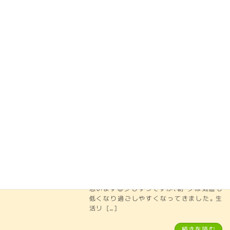
ハグ・ハグ長浜南 オープンのお知ら
お知らせ
せ
2025年11月18日
秋冷の候、ますますご清祥のこととお慶び申
し上げます。平素は格別のご愛雇を賜り厚
くお礼申し上げます。児童発達支援・放課後
等デイサービスハグ・ハグ彦根は昨年９月開
所から１年がたち、このたび児童発達支援
【ハグ・ハグ長浜南】を１ […]
続きを読む
下校時刻表の提出についてのお願い
お知らせ
2025年9月12日
2学期が始まり、様々な行事がもりだくさん
ですね。スポーツ・芸術・食育・・・ハグハグで
もこの時期ならではの活動ができたらなと
思います😊少しずつですが、朝・夕は気温も
低くなり過ごしやすくなってきました。生
活リ […]
続きを読む