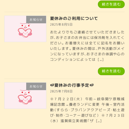
続きを読む
夏休みのご利用について
お知らせ
2025年8月5日
おたよりでもご連絡させていただきました
が、お子さまのお弁当には保冷剤を入れてく
ださい。お着替えには全てに記名をお願い
いたします。夏休みの間は、戸外活動がメイ
ンになっていますが、お子さまの体調や心の
コンディションによっては […]
続きを読む
🍉夏休みの行事予定🍉
お知らせ
2025年7月8日
🌞７月２２日（火） 午前～岐阜関ケ原戦城
場記念館→養老ランドに変更 午後～室内活
動（すらら・プラパンアクアビーズ・粘土遊
び・制作・コーナー遊びなど） 🌞７月２３日
（水） 滋賀県立美術館「ザ […]